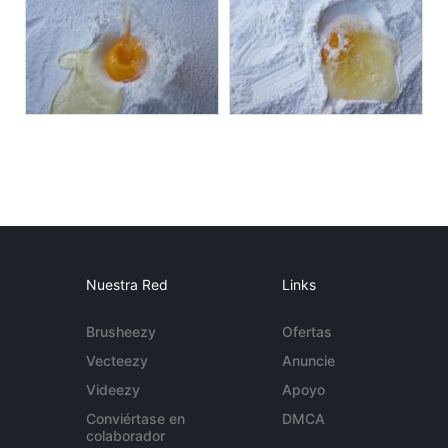
Nuestra Red
Links
Brusheezy
Ofertas
Vecteezy
Anuncie
Videezy
Apoyo
Conviértase en
DMCA
colaborador