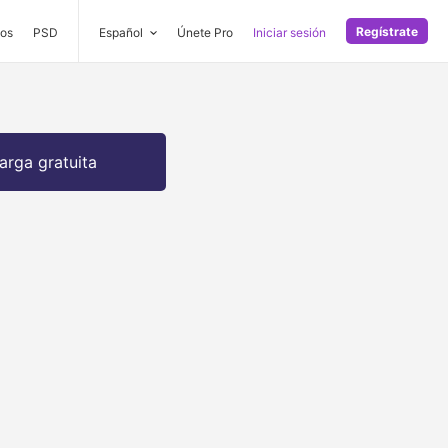
Regístrate
os
PSD
Español
Únete Pro
Iniciar sesión
arga gratuita