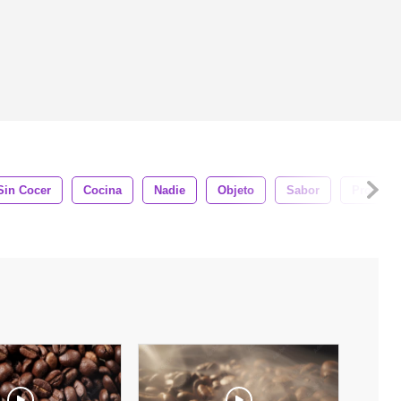
Sin Cocer
Cocina
Nadie
Objeto
Sabor
Produce