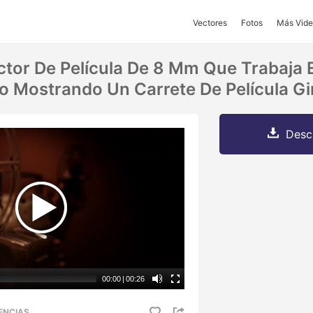
Vectores
Fotos
Más Vide
ector De Película De 8 Mm Que Trabaja 
o Mostrando Un Carrete De Película G
Desc
00:00
|
00:26
ENCIAS