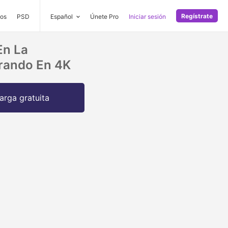
Regístrate
os
PSD
Español
Únete Pro
Iniciar sesión
En La
irando En 4K
arga gratuita