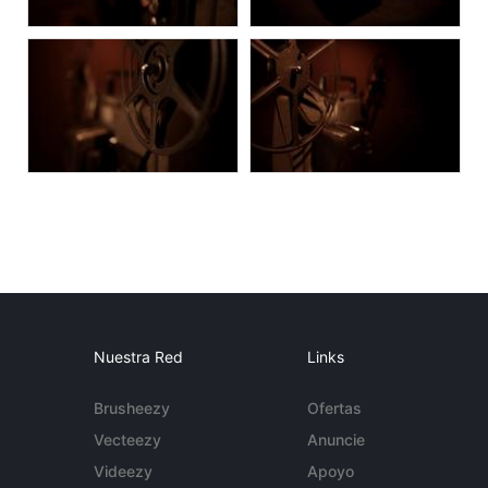
Nuestra Red
Links
Brusheezy
Ofertas
Vecteezy
Anuncie
Videezy
Apoyo