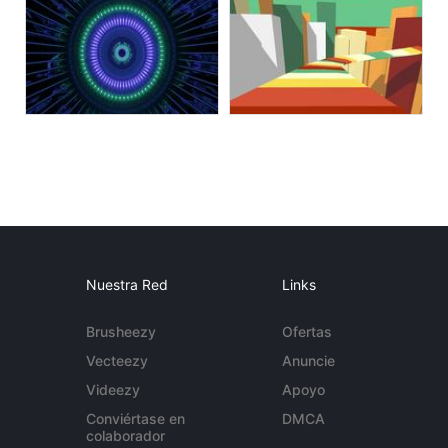
Nuestra Red
Links
Brusheezy
Ofertas
Vecteezy
Anuncie
Videezy
Apoyo
Conviértase en
DMCA
colaborador