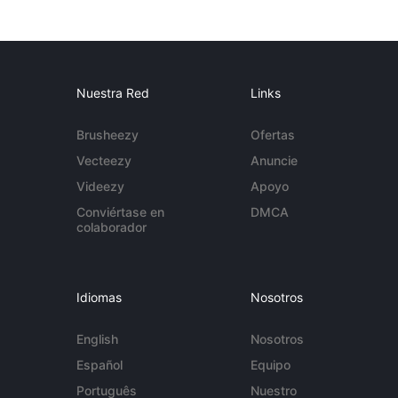
Nuestra Red
Links
Brusheezy
Ofertas
Vecteezy
Anuncie
Videezy
Apoyo
Conviértase en
DMCA
colaborador
Idiomas
Nosotros
English
Nosotros
Español
Equipo
Português
Nuestro