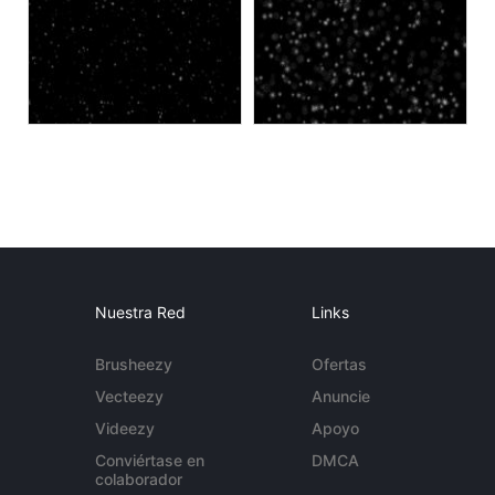
Nuestra Red
Links
Brusheezy
Ofertas
Vecteezy
Anuncie
Videezy
Apoyo
Conviértase en
DMCA
colaborador