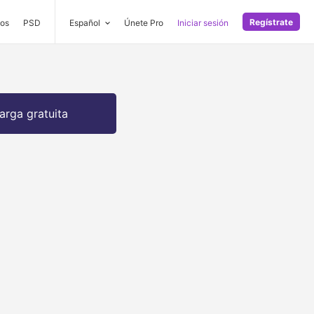
Regístrate
os
PSD
Español
Únete Pro
Iniciar sesión
arga gratuita