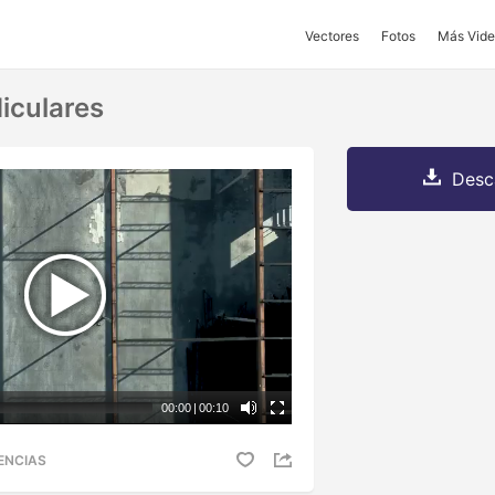
Vectores
Fotos
Más Vide
iculares
Desc
00:00
|
00:10
ENCIAS