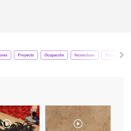
ores
Proyecto
Ocupación
Inconcluso
Sitio
An