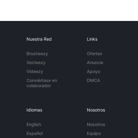
Nuestra Red
Links
Brusheezy
Ofertas
Vecteezy
Anuncie
Videezy
Apoyo
Conviértase en
DMCA
colaborador
Idiomas
Nosotros
English
Nosotros
Español
Equipo