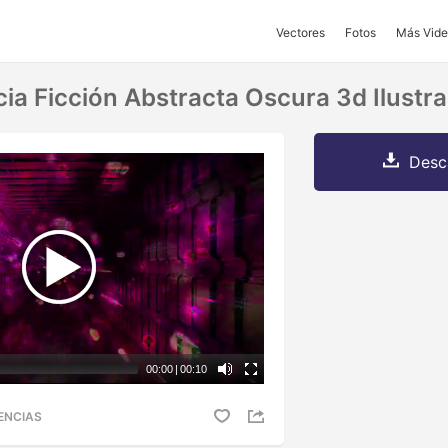
Vectores
Fotos
Más Vide
ia Ficción Abstracta Oscura 3d Ilustra
Desc
00:00
|
00:10
ENCIAS