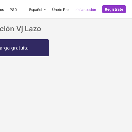
Regístrate
os
PSD
Español
Únete Pro
Iniciar sesión
ción Vj Lazo
arga gratuita