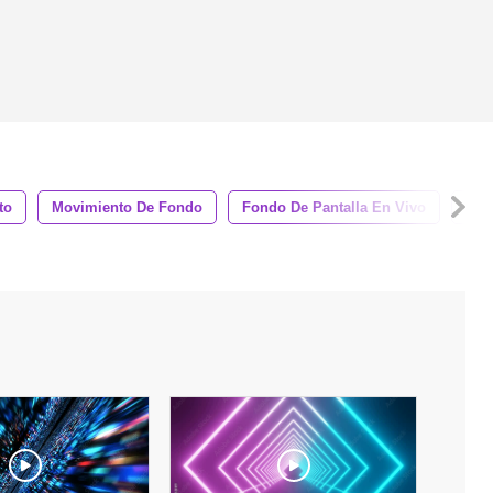
to
Movimiento De Fondo
Fondo De Pantalla En Vivo
Art