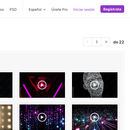
Regístrate
os
PSD
Español
Únete Pro
Iniciar sesión
de 22
1