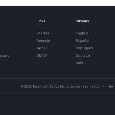
Links
Idiomas
Ofertas
English
Anuncie
Español
Apoyo
Português
orador
DMCA
Deutsch
Más...
•
© 2026 Eezy LLC. Todos los derechos reservados
Tér