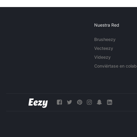
Nuestra Red
Brusheezy
Vecteezy
Videezy
Conviértase en colab