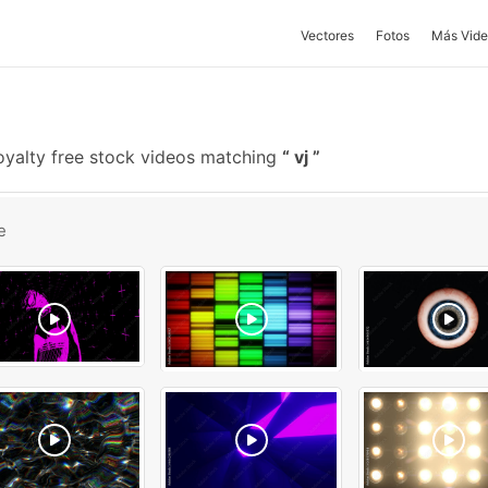
Vectores
Fotos
Más Vide
oyalty free stock videos matching
vj
e