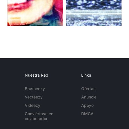
Nuestra Red
Links
Brusheezy
Ofertas
Vecteezy
Anuncie
Videezy
Apoyo
Conviértase en
DMCA
colaborador