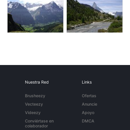
Nuestra Red
Links
Brusheezy
Ofertas
Vecteezy
Anuncie
Videezy
Apoyo
Conviértase en
DMCA
colaborador