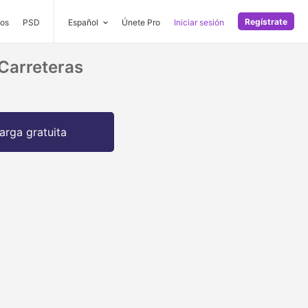
Regístrate
os
PSD
Español
Únete Pro
Iniciar sesión
Carreteras
arga gratuita