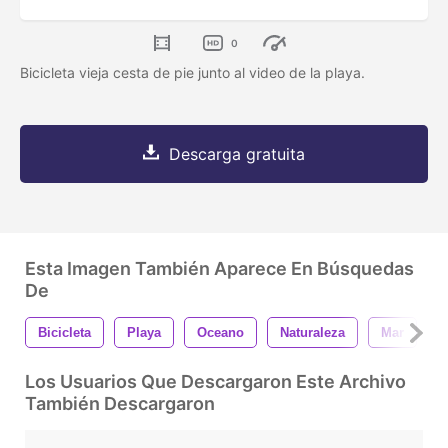
0
Bicicleta vieja cesta de pie junto al video de la playa.
Descarga gratuita
Esta Imagen También Aparece En Búsquedas
De
Bicicleta
Playa
Oceano
Naturaleza
Mar
P
Los Usuarios Que Descargaron Este Archivo
También Descargaron