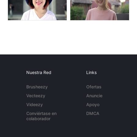
Nuestra Red
Links
Brusheezy
Ofertas
Vecteezy
Anuncie
Videezy
Apoyo
Conviértase en
DMCA
colaborador