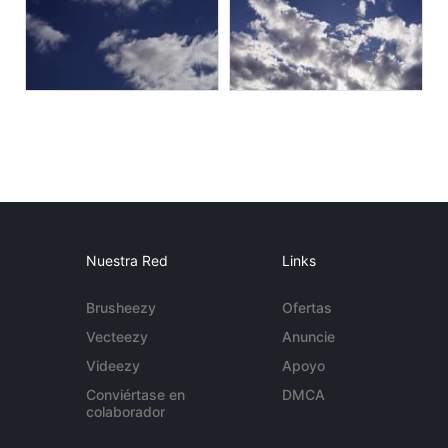
Nuestra Red
Links
Brusheezy
Ofertas
Vecteezy
Anuncie
Videezy
Apoyo
Conviértase en
DMCA
colaborador