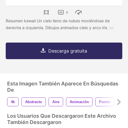
0
Resumen kawaii Un cielo lleno de nubes moviéndose de
derecha a izquierda. Dibujos animados cielo y arco iris
Descarga gratuita
Esta Imagen También Aparece En Búsquedas
De
4k
Abstracto
Aire
Animación
Fondo
Her
Los Usuarios Que Descargaron Este Archivo
También Descargaron