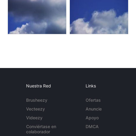
Nuestra Red
Links
Brusheezy
Ofertas
Vecteezy
Anuncie
Videezy
Apoyo
Conviértase en
DMCA
colaborador