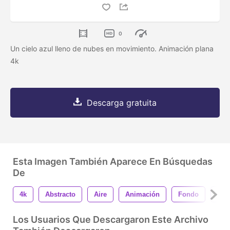
0
Un cielo azul lleno de nubes en movimiento. Animación plana
4k
Descarga gratuita
Esta Imagen También Aparece En Búsquedas
De
4k
Abstracto
Aire
Animación
Fondo
Her
Los Usuarios Que Descargaron Este Archivo