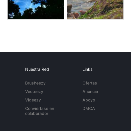
Nuestra Red
Links
Brusheezy
Ofertas
Vecteezy
Anuncie
Videezy
Apoyo
Conviértase en
DMCA
colaborador