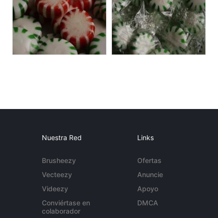
Nuestra Red
Links
Brusheezy
Ofertas
Vecteezy
Anuncie
Videezy
Apoyo
Conviértase en
DMCA
colaborador