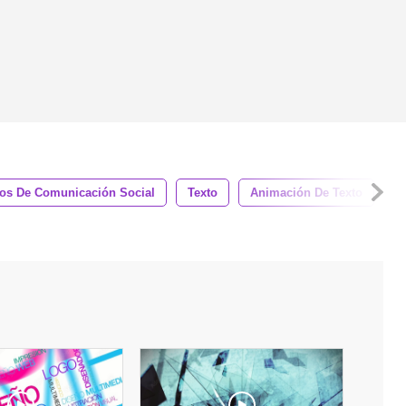
os De Comunicación Social
Texto
Animación De Texto
T