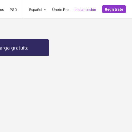
Regístrate
os
PSD
Español
Únete Pro
Iniciar sesión
arga gratuita