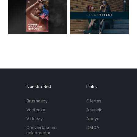
Nuestra Red
Links
Brusheezy
Ofertas
Vecteezy
Anuncie
Videezy
Apoyo
Conviértase en
DMCA
colaborador