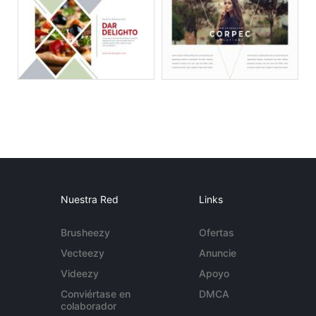
Nuestra Red
Links
Brusheezy
Ofertas
Vecteezy
Anuncie
Videezy
Apoyo
Conviértase en
DMCA
colaborador