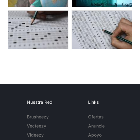
Nuestra Red
Links
Brusheezy
Ofertas
Vecteezy
Anuncie
Videezy
Apoyo