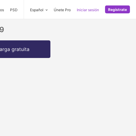
Regístrate
os
PSD
Español
Únete Pro
Iniciar sesión
19
arga gratuita