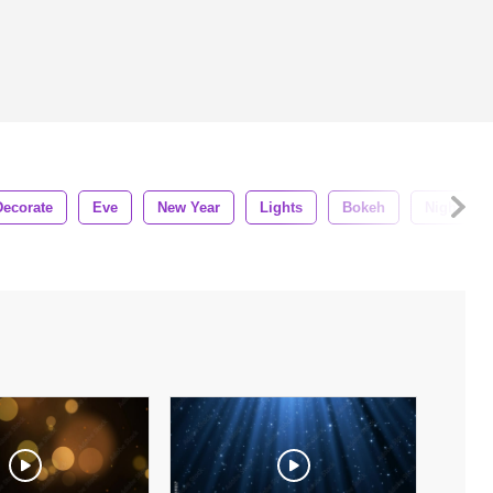
Decorate
Eve
New Year
Lights
Bokeh
Night