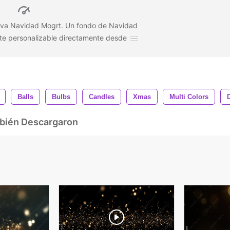
eva Navidad Mogrt. Un fondo de Navidad
te personalizable directamente desde
Balls
Bulbs
Candles
Xmas
Multi Colors
mbién Descargaron