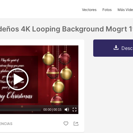
Vectores
Fotos
Más Vide
deños 4K Looping Background Mogrt 
Desc
00:00
|
00:15
ENCIAS