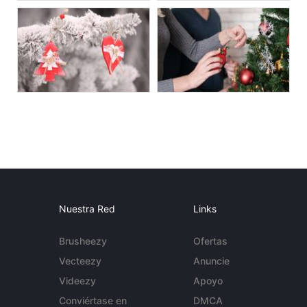
Nuestra Red
Links
Brusheezy
Ofertas
Vecteezy
Anuncie
Videezy
Apoyo
Conviértase en
DMCA