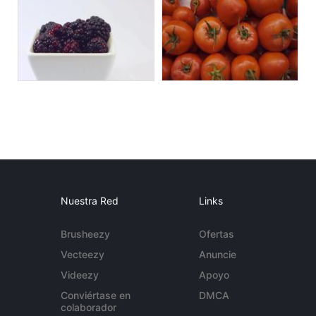
Nuestra Red
Links
Brusheezy
Ofertas
Vecteezy
Anuncie
Videezy
Apoyo
Conviértase en
DMCA
colaborador