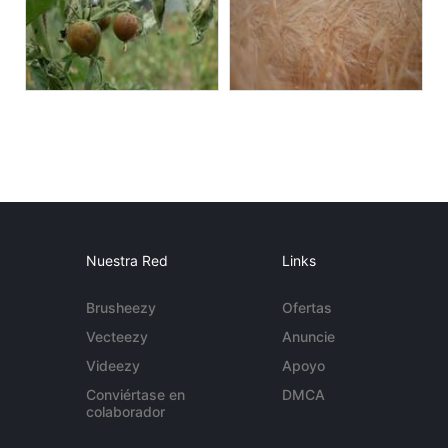
Nuestra Red
Links
Brusheezy
Ofertas
Vecteezy
Anuncie
Videezy
Apoyo
Conviértase en
DMCA
colaborador