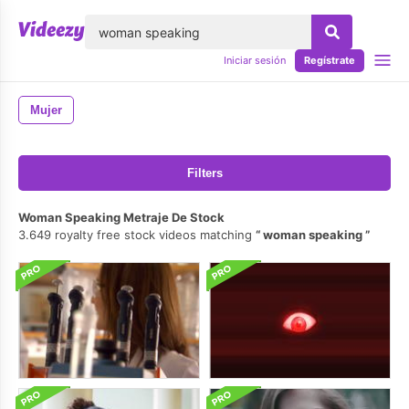
lose
Iniciar sesión
Regístrate
Mujer
Filters
Woman Speaking Metraje De Stock
3.649 royalty free stock videos matching
woman speaking