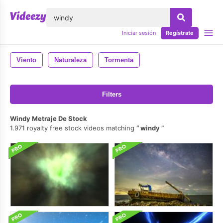
lose
Iniciar sesión
Regístrate
Viento
Naturaleza
Tormenta
Filters
Windy Metraje De Stock
1.971 royalty free stock videos matching
windy