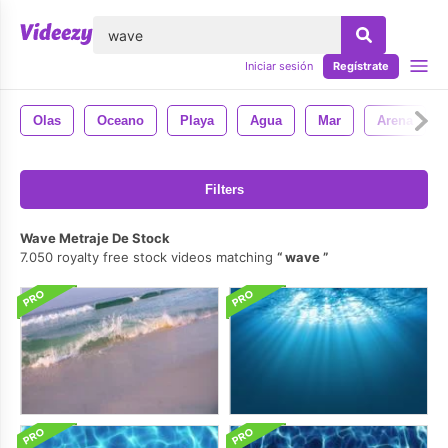
lose
Iniciar sesión
Regístrate
Olas
Oceano
Playa
Agua
Mar
Arena
Filters
Wave Metraje De Stock
7.050 royalty free stock videos matching
wave