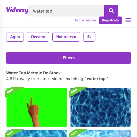
lose
Iniciar sesión
Regístrate
Agua
Oceano
Naturaleza
4k
Filters
Water Tap Metraje De Stock
4.611 royalty free stock videos matching
water tap