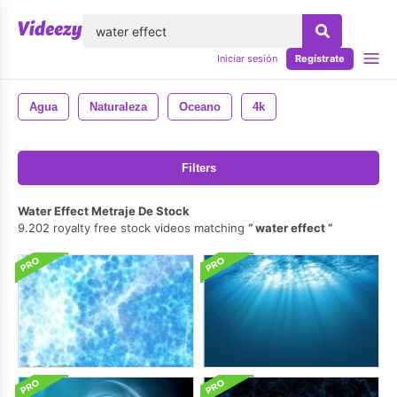
lose
Iniciar sesión
Regístrate
Agua
Naturaleza
Oceano
4k
Filters
Water Effect Metraje De Stock
9.202 royalty free stock videos matching
water effect