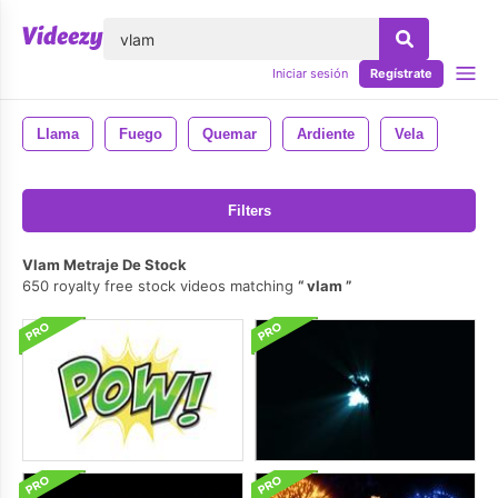
lose
Iniciar sesión
Regístrate
Llama
Fuego
Quemar
Ardiente
Vela
Filters
Vlam Metraje De Stock
650 royalty free stock videos matching
vlam