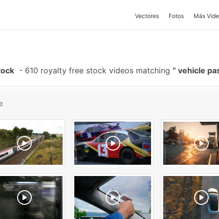
Vectores
Fotos
Más Vide
tock
-
610 royalty free stock videos matching
vehicle pa
e