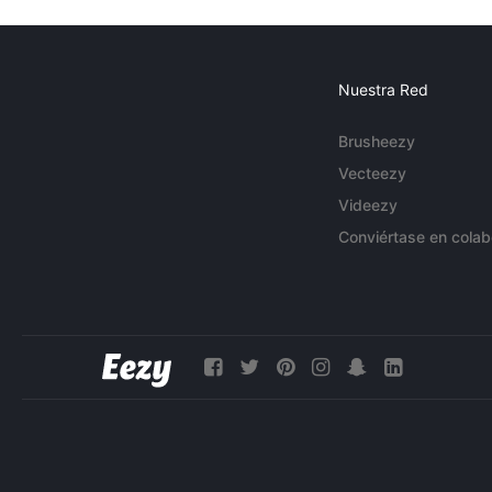
Nuestra Red
Brusheezy
Vecteezy
Videezy
Conviértase en colab