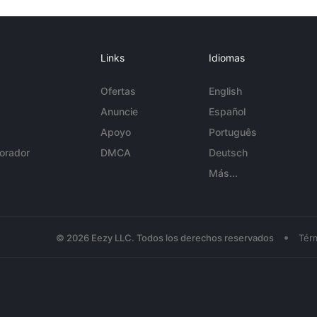
Links
Idiomas
Ofertas
English
Anuncie
Español
Apoyo
Português
orador
DMCA
Deutsch
Más...
•
© 2026 Eezy LLC. Todos los derechos reservados
Tér