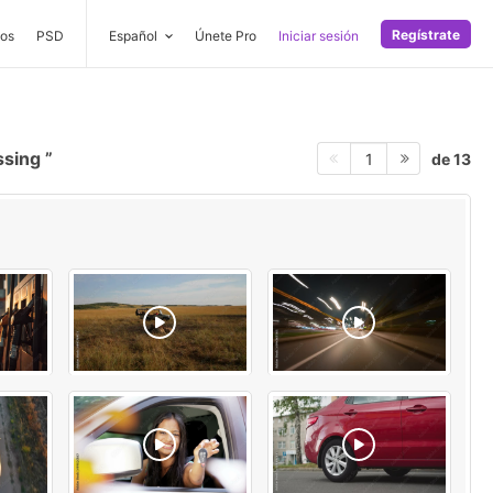
Regístrate
os
PSD
Español
Únete Pro
Iniciar sesión
ssing
de 13
1