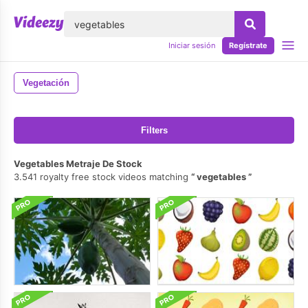
lose
Iniciar sesión
Regístrate
Vegetación
Filters
Vegetables Metraje De Stock
3.541 royalty free stock videos matching
vegetables