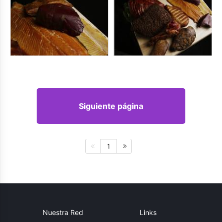
Siguiente página
1
Nuestra Red
Links