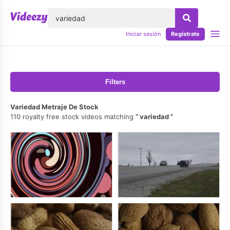
lose
Iniciar sesión
Regístrate
Filters
Variedad Metraje De Stock
110 royalty free stock videos matching
variedad