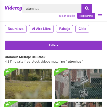
lose
Iniciar sesión
Regístrate
Naturaleza
Al Aire Libre
Paisaje
Cielo
Filters
Utomhus Metraje De Stock
4.811 royalty free stock videos matching
utomhus