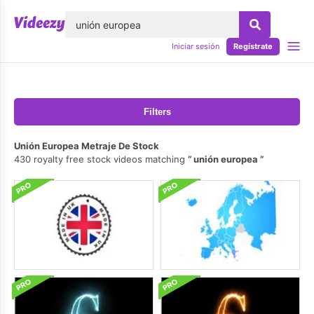
lose
Iniciar sesión
Regístrate
Filters
Unión Europea Metraje De Stock
430 royalty free stock videos matching
unión europea