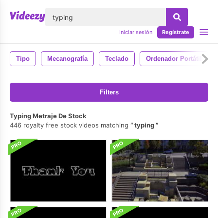
lose
Iniciar sesión
Regístrate
Tipo
Mecanografía
Teclado
Ordenador Portátil
Filters
Typing Metraje De Stock
446 royalty free stock videos matching
typing