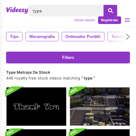
lose
Iniciar sesión
Regístrate
Tipo
Mecanografía
Ordenador Portátil
Teclado
Filters
Type Metraje De Stock
446 royalty free stock videos matching
type