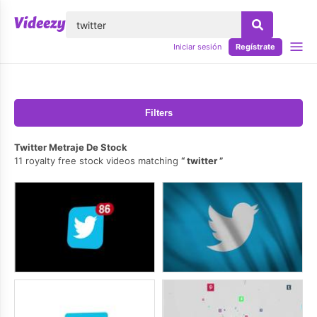
lose
Iniciar sesión
Regístrate
Filters
Twitter Metraje De Stock
11 royalty free stock videos matching
twitter