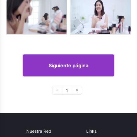
Siguiente página
1
Nuestra Red
Links