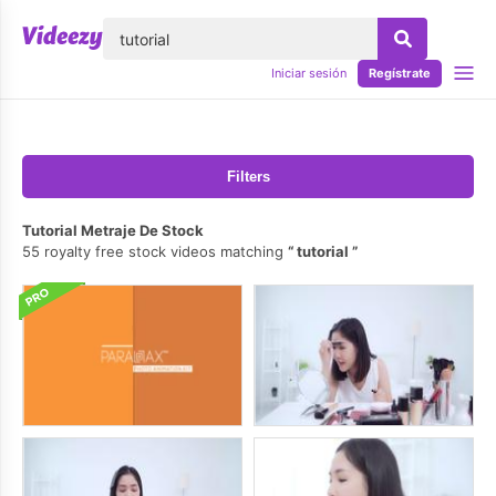
lose
Iniciar sesión
Regístrate
Filters
Tutorial Metraje De Stock
55 royalty free stock videos matching
tutorial