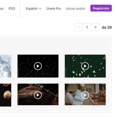
Regístrate
os
PSD
Español
Únete Pro
Iniciar sesión
de 39
1