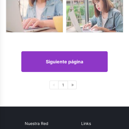
Siguiente página
1
Nuestra Red
Links