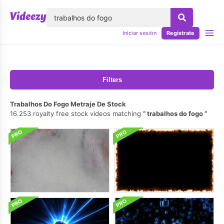
lose
Iniciar sesión
Regístrate
Filters
Trabalhos Do Fogo Metraje De Stock
16.253 royalty free stock videos matching
trabalhos do fogo