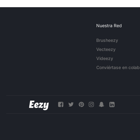
Nuestra Red
Brusheezy
Vecteezy
Videezy
Conviértase en colab