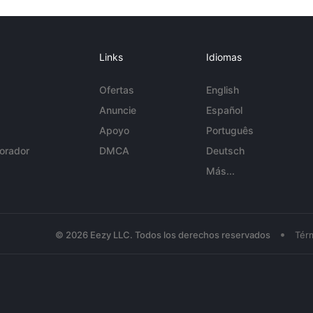
Links
Idiomas
Ofertas
English
Anuncie
Español
Apoyo
Português
orador
DMCA
Deutsch
Más...
•
© 2026 Eezy LLC. Todos los derechos reservados
Tér