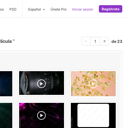
Regístrate
os
PSD
Español
Únete Pro
Iniciar sesión
lícula
de 23
1