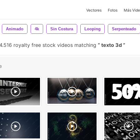
Vectores
Fotos
Más Vide
Animado
4k
Sin Costura
Looping
Serpenteado
4.516 royalty free stock videos matching
texto 3d
e