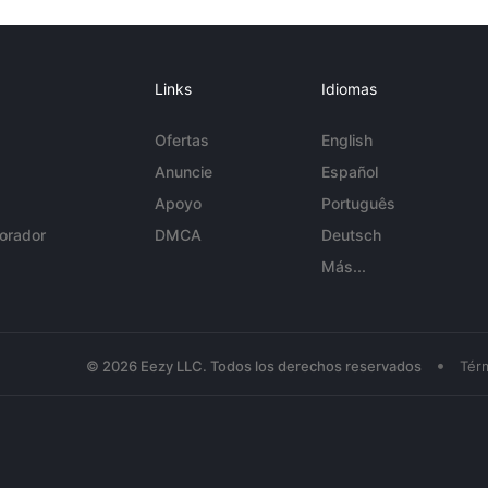
Links
Idiomas
Ofertas
English
Anuncie
Español
Apoyo
Português
orador
DMCA
Deutsch
Más...
•
© 2026 Eezy LLC. Todos los derechos reservados
Tér