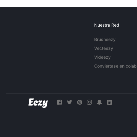
Nuestra Red
Brusheezy
Vecteezy
Videezy
Conviértase en colab