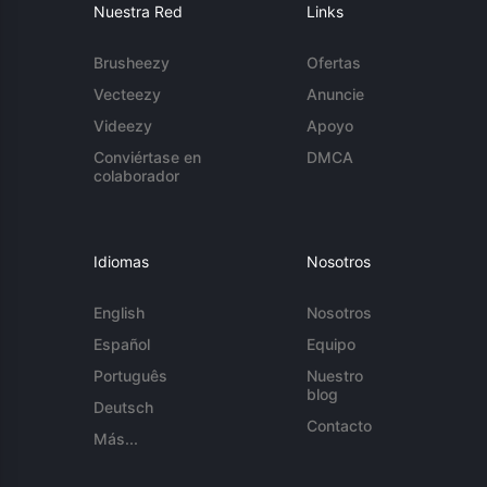
Nuestra Red
Links
Brusheezy
Ofertas
Vecteezy
Anuncie
Videezy
Apoyo
Conviértase en
DMCA
colaborador
Idiomas
Nosotros
English
Nosotros
Español
Equipo
Português
Nuestro
blog
Deutsch
Contacto
Más...