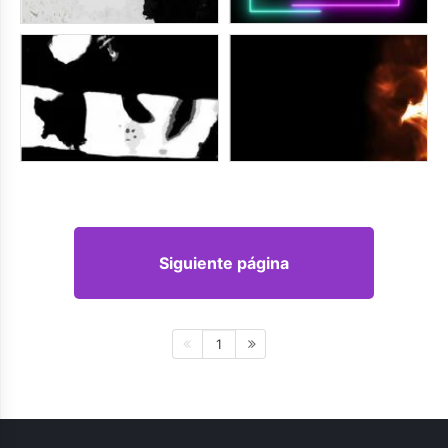
Siguiente página
1