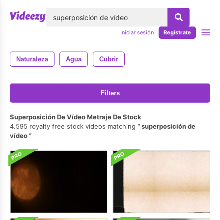
lose
Iniciar sesión
Regístrate
Naturaleza
Agua
Cubrir
Filters
Superposición De Vídeo Metraje De Stock
4.595 royalty free stock videos matching
superposición de
vídeo