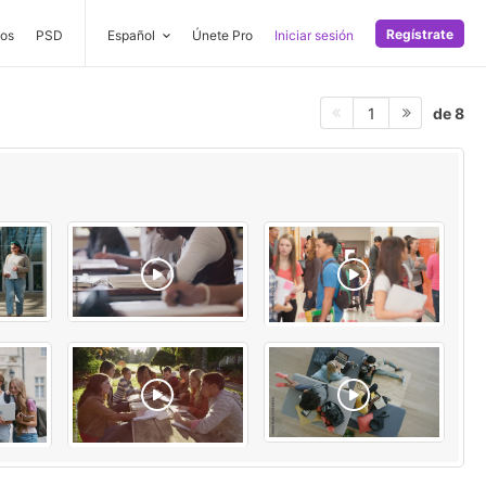
Regístrate
os
PSD
Español
Únete Pro
Iniciar sesión
de 8
1