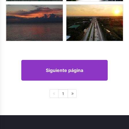
Siguiente página
1