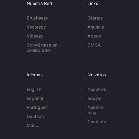
Nuestra Red
Links
Brusheezy
Ofertas
Vecteezy
Anuncie
Videezy
Apoyo
Conviértase en
DMCA
colaborador
Idiomas
Nosotros
English
Nosotros
Español
Equipo
Português
Nuestro
blog
Deutsch
Contacto
Más...